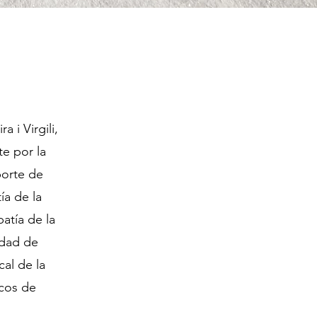
 i Virgili,
te por la
porte de
ía de la
atía de la
idad de
al de la
icos de